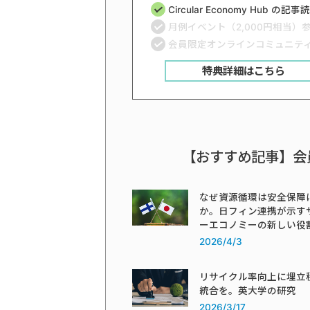
Circular Economy Hub の記
月例イベント（2,000円相当）
会員限定オンラインコミュニテ
特典詳細はこちら
【おすすめ記事】会
なぜ資源循環は安全保障
か。日フィン連携が示す
ーエコノミーの新しい役
2026/4/3
リサイクル率向上に埋立
統合を。英大学の研究
2026/3/17