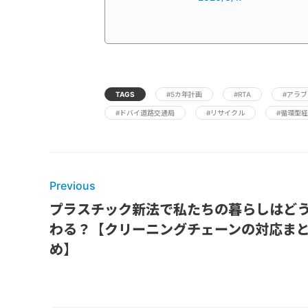
TAGS
#5カ年計画
#RTA
#アラ
#ドバイ道路交通局
#リサイクル
#循環型
Previous
プラスチック新法で私たちの暮らしはど
わる？【クリーニングチェーンの対応ま
め】