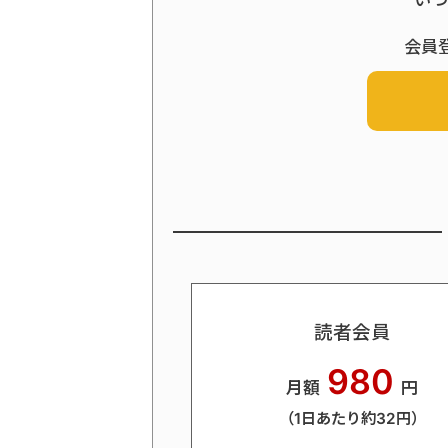
いつ
会員
読者会員
980
月額
円
（1日あたり約32円）