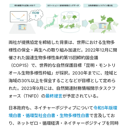
両社が提携協定を締結した背景は、世界における生物多
様性の保全・再生への取り組み加速だ。2022年12月に開
催された国連生物多様性条約第15回締約国会議
（COP15）で、世界的な自然保護目標「昆明・モントリ
オール生物多様性枠組」が採択。2030年までに、陸域と
海域の30%以上を保全することなどが目標として定めら
れた。2023年9月には、自然関連財務情報開示タスクフ
ォース（TNFD）の
最終提言
が予定されている。
日本政府も、ネイチャーポジティブについて
令和5年版環
境白書・循環型社会白書・生物多様性白書
で言及してお
り、ネットゼロ・循環経済・ネイチャーポジティブを同時