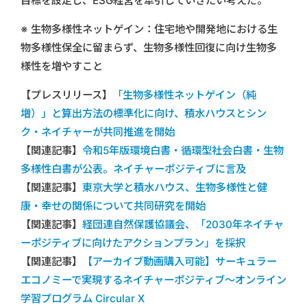
目標を設定し、ESG経営を牽引していきたい考えだ。
※ 生物多様性ネットゲイン：住宅地や開発地における生
物多様性保全に留まらず、生物多様性回復に向け生物多
様性を増やすこと
【プレスリリース】
「生物多様性ネットゲイン（純
増）」と算出方法の標準化に向け、積水ハウスとシン
ク・ネイチャーが共同推進を開始
【関連記事】
令和5年版環境白書・循環型社会白書・生物
多様性白書が公表。ネイチャーポジティブに言及
【関連記事】
東京大学と積水ハウス、生物多様性と健
康・幸せの関係について共同研究を開始
【関連記事】
経団連自然保護協議会、「2030年ネイチャ
ーポジティブに向けたアクションプラン」を採択
【関連記事】
【アーカイブ動画購入可能】サーキュラー
エコノミーで実現するネイチャーポジティブ～オンライン
学習プログラム Circular X