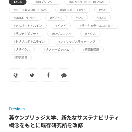
TAGS
#3Dプリンター
#ATMANIRBHAR BHARAT
#BETTER WORLD 2025
#BRIGHTER LIVES
#M&S
#MAKE IN INDIA
#PRAXIS
#SAS
#SDGS
#アルバート・ハイン
#インド
#サーキュラーエコノミー
#サステナビリティ
#シグニファイ
#トタル
#トリプルボトムライン
#フィリップスライティング
#リサイクル
#リファービッシュ
#循環型経済
#照明器具
Previous
英ケンブリッジ大学、新たなサステナビリティ
概念をもとに既存研究所を改修