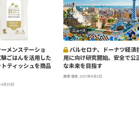
ニュース
ァーメンステーショ
バルセロナ、ドーナツ経済
試験ごはんを活用した
用に向け研究開始。安全で公
ットティッシュを商品
な未来を目指す
廣瀬 優香
,
2021年9月2日
年4月20日