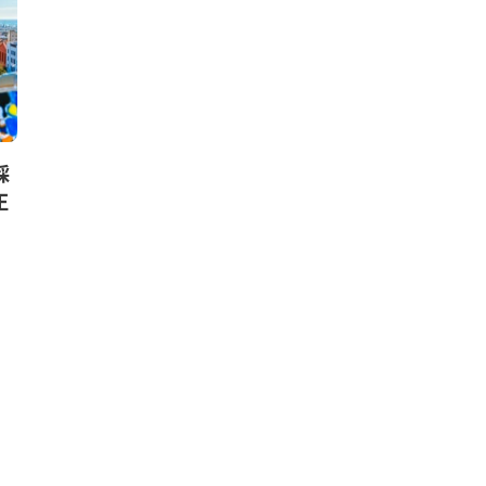
ニュース
ニュース
採
植物性食品中心の食生活への
アップル、
正
移行でCO2を1,000億トン削
を欧州8カ国
減。蘭ライデン大学らの論文
に続く
廣瀬 優香
,
2022年1月26日
Circular Economy Hu
月13日