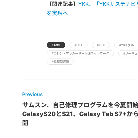
【関連記事】
YKK、「YKKサステナ
を実現へ
TAGS
#SBT
#YKK
#YKKグル
#エレン・マッカーサー財団ネットワーク
#サーキ
#循環型経済
Previous
サムスン、自己修理プログラムを今夏開
GalaxyS20とS21、Galaxy Tab S7+か
開