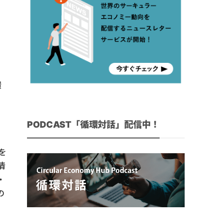
環
PODCAST「循環対話」配信中！
を
情
・
の