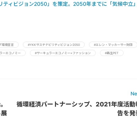
ビリティビジョン2050」を策定。2050年までに「気候中立
ープ環境宣言
#YKKサステナビリティビジョン2050
#エレン・マッカーサー財団
ュラーエコノミー
#サーキュラーエコノミー×ファッション
#再生PET
Ne
始。
循環経済パートナーシップ、2021年度活動
ら展
告を発