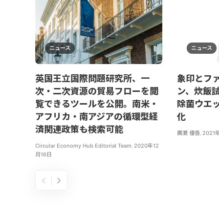
ニュース
ニュース
英国王立国際問題研究所、一
象印とフ
次・二次資源の貿易フローを閲
ン、炊飯
覧できるツールを公開。南米・
除菌ウエ
アフリカ・南アジアの循環型経
化
済関連政策も検索可能
廣瀬 優香
,
2021
Circular Economy Hub Editorial Team
,
2020年12
月16日