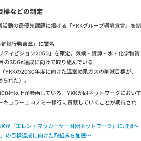
目標などの制定
事業活動の最優先課題に掲げる「YKKグループ環境宣言」を
界気候行動憲章」に署名
ナビリティビジョン2050」を策定。気候・資源・水・化学物質
目のSDGs達成に向けて取り組んでいる
（YKKの2030年度に向けた温室効果ガスの削減目標が、
認められた）。
00社以上が参画している。YKKが同ネットワークにおい
ーキュラーエコノミー移行に貢献していくことが期待され
日 YKKが「エレン・マッカーサー財団ネットワーク」に加盟～
50」の目標達成に向けた取組みを加速～