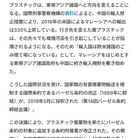
プラスチックは、東南アジア諸国へと方向を変えることに
なる。国際刑事警察機構の
資料
によると、中国の輸入禁
止措置により、2018年の米国によるマレーシアへの輸出
は330%上昇している。行き先を変えた廃プラスチック
は、その先々でも環境汚染を引き起こしていることが指
摘されるようになる。そのため「輸入国は欧米諸国のご
み捨て場になっている」として、マレーシアをはじめとす
る東南アジア諸国政府も中国に続き輸入規制を敷き始め
た。
こうした国際状況を受け、国家間の有害廃棄物輸送を規
制する国際条約であるバーゼル条約の改正（1989年に締
結）が、2019年5月に採択された（第14回バーゼル条約
締結会議）。
この決議により、プラスチック廃棄物を新たにバーゼル
条約の対象に追加する条約附属書が改正された。その概