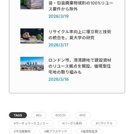
装・包装廃棄物規則の100%リユー
ス要件から除外
2026/3/19
リサイクル率向上に埋立税と技術
の統合を。英大学の研究
2026/3/17
ロンドン市、港湾跡地で建設資材
のリユース拠点を開設。循環型住
宅地の取り組みも
2026/3/16
TAGS
#EU
#OECD
#PIC
#サーキュラーエコノミー
#バーゼル条約
#リサイクル
#不法廃棄物
#廃プラスチック
#循環型経済