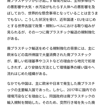
廃プラスチックが引き起こす環境汚染は、生物多様性へ
の悪影響や大気・水汚染がもたらす人体への悪影響を及
ぼしており、世界的な懸念事項となっていることは言うま
でもない。こうした状況を受け、近年国連・EUをはじめ
とする世界各国で政策・規制レベルにおける取り組みが
見られるが、その一つに廃プラスチック輸送の規制強化
がある。
廃プラスチック輸送をめぐる規制強化の背景には、主に
欧米などの高所得国で大量消費された廃プラスチック
が、厳しい処理基準やコストなどの理由から地元で処理
しきれず、より安価な方法として環境基準の緩い国々へ
流れはじめた経緯がある。
なかでも中国は、主に欧米や日本で発生した廃プラスチ
ックの主要輸入国であった。しかし、2017年に国内での
環境汚染などを理由とし、同国政府は廃プラスチックの
輸入規制を開始した。そのため、突然行き場を失った廃