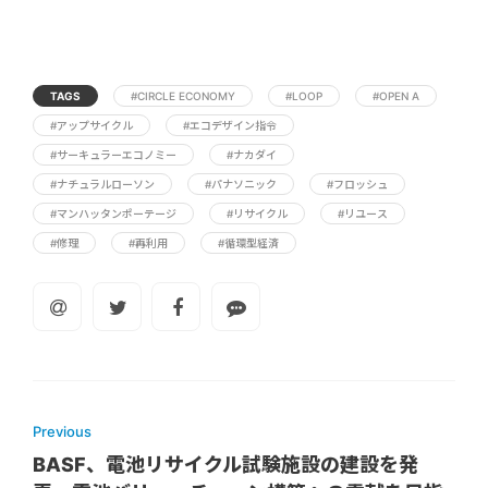
TAGS
#CIRCLE ECONOMY
#LOOP
#OPEN A
#アップサイクル
#エコデザイン指令
#サーキュラーエコノミー
#ナカダイ
#ナチュラルローソン
#パナソニック
#フロッシュ
#マンハッタンポーテージ
#リサイクル
#リユース
#修理
#再利用
#循環型経済
Previous
BASF、電池リサイクル試験施設の建設を発