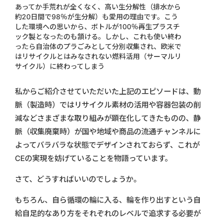
あってか手荒れが全くなく、高い生分解性（排水から
約20日間で98％が生分解）も愛用の理由です。こう
した環境への思いから、ボトルが100％再生プラスチ
ック製となったのも頷ける。しかし、これも使い終わ
ったら自治体のプラごみとして分別収集され、欧米で
はリサイクルとはみなされない燃料活用（サーマルリ
サイクル）に終わってしまう
私からご紹介させていただいた上記のエピソードは、動
脈（製造時）ではリサイクル素材の活用や容器包装の削
減などさまざまな取り組みが顕在化してきたものの、静
脈（収集廃棄時）が国や地域や商品の流通チャンネルに
よってバラバラな状態でデザインされておらず、これが
CEの実現を妨げていることを物語っています。
さて、どうすればいいのでしょうか。
もちろん、自ら循環の輪に入る、輪を作り出すという自
給自足的なあり方をそれぞれのレベルで追求する必要が