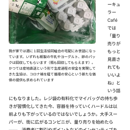
ーキュ
ラー
Café
では
「量り
売りが
我が家では週に１回生活協同組合の宅配にお世話になっ
もっと
ています。いずれも紙製の牛乳やヨーグルト、卵のパッ
見直さ
クは回収してもらいます（瓶も回収してもらえます）。
れても
かつては産地直送という形で生産過程の安全を実現して
きた生協は、コロナ禍を経て循環の安心という新たな価
いいよ
値の提供も求められています
ね」と
いう話
にもなりました。レジ袋の有料化でマイバッグの持ち歩
きが習慣化してきた今、容器を持っていくハードルは以
前よりも下がっているのではないでしょうか。大手スー
パーが、街に広がるコンビニが、量り売りを始めたら
――。消費者に割引やポイントなどのインセンティブを