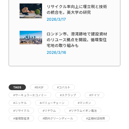
リサイクル率向上に埋立税と技術
の統合を。英大学の研究
2026/3/17
ロンドン市、港湾跡地で建設資材
のリユース拠点を開設。循環型住
宅地の取り組みも
2026/3/16
TAGS
#BASF
#コバルト
#サーキュラーエコノミー
#スクラップ
#ドイツ
#ニッケル
#バリューチェーン
#マンガン
#リサイクル
#リチウム
#リチウムイオン電池
#循環型経済
#欧州グリーンディール
#正極材活物質