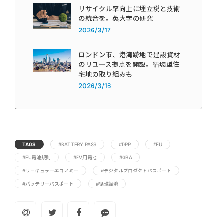
リサイクル率向上に埋立税と技術
の統合を。英大学の研究
2026/3/17
ロンドン市、港湾跡地で建設資材
のリユース拠点を開設。循環型住
宅地の取り組みも
2026/3/16
TAGS
#BATTERY PASS
#DPP
#EU
#EU電池規則
#EV用電池
#GBA
#サーキュラーエコノミー
#デジタルプロダクトパスポート
#バッテリーパスポート
#循環経済