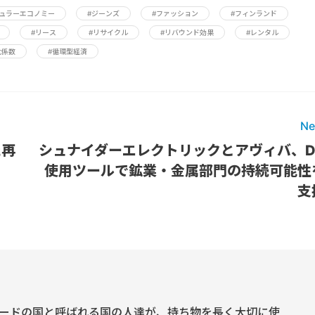
キュラーエコノミー
#ジーンズ
#ファッション
#フィンランド
#リース
#リサイクル
#リバウンド効果
#レンタル
化係数
#循環型経済
Ne
た再
シュナイダーエレクトリックとアヴィバ、D
使用ツールで鉱業・金属部門の持続可能性
支
ードの国と呼ばれる国の人達が、持ち物を長く大切に使