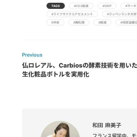
TAGS
#CO2削減
#GWP
#サー
#ライフサイクルアセスメント
#ラッペンランタ大学
#共有
#再利用
#削減
#地球温暖
Previous
仏ロレアル、Carbiosの酵素技術を用い
生化粧品ボトルを実用化
和田 麻美子
フランス留学中、モ