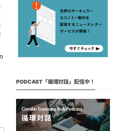
ビ
不
来
が
の
PODCAST「循環対話」配信中！