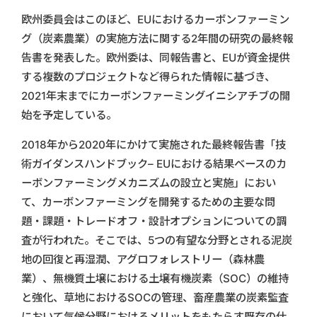
欧州委員会はこのほど、EUにおけるカーボンファーミン
グ（炭素農業）の実施方法に関する2年間の研究の最終報
告書を発表した。欧州委は、同報告書と、EUが資金提供
する複数のプロジェクトなど得られた情報に基づき、
2021年末までにカーボンファーミングイニシアチブの開
始を予定している。
2018年から2020年にかけて実施された最終報告書「技
術ガイダンスハンドブック– EUにおける結果ベースのカ
ーボンファーミングメカニズムの設立と実施」におい
て、カーボンファーミングを開発するための主要な問
題・課題・トレードオフ・設計オプションについての調
査が行われた。そこでは、5つの有望な分野とされる泥炭
地の回復と再湿潤、アグロフォレストリー（森林農
業）、無機質土壌における土壌有機炭素（SOC）の維持
と強化、草地におけるSOCの管理、畜産農業の炭素監査
において気候分野におけるメリットをもたらす既存の仕