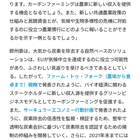
ります。カーボンファーミングは農家に新しい収入を提供
する機会となるでしょう。また、新しい共通農業政策の
仕組みと民間資金とが、気候や生物多様性の危機に対処
するのに役立つ農業慣行にどのように報いることができ
るかを示す一例となるでしょう」
欧州委は、大気から炭素を除去する自然ベースのソリュ
ーションは、EUが気候中立を達成するのに役立つ可能性
があり、ふさわしい見返りを受けるべきであるとしてい
る。したがって、
ファーム・トゥ・フォーク（農場から食
卓まで）戦略
で発表されたように、バイオ経済に関わる
ステークホルダーに新しい収入源を提供するグリーンビ
ジネスモデルとしてカーボンファーミングを促進する。
また、
サーキュラーエコノミー行動計画
で発表されたよ
うに、炭素除去の信憑性を監視・検証するため、堅牢で
透明な炭素会計に基づいて炭素除去を認証するための規
制の枠組みを開発していく。さらに、2021年末までには