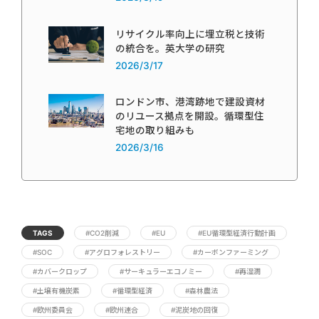
リサイクル率向上に埋立税と技術
の統合を。英大学の研究
2026/3/17
ロンドン市、港湾跡地で建設資材
のリユース拠点を開設。循環型住
宅地の取り組みも
2026/3/16
TAGS
#CO2削減
#EU
#EU循環型経済行動計画
#SOC
#アグロフォレストリー
#カーボンファーミング
#カバークロップ
#サーキュラーエコノミー
#再湿潤
#土壌有機炭素
#循環型経済
#森林農法
#欧州委員会
#欧州連合
#泥炭地の回復