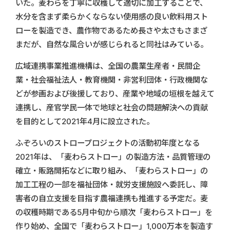
いた。麦わらを丁寧に収穫して適切に加工することで、
水分を含まず柔らかくならない使用感の良い飲料用スト
ローを製造でき、農作物であるため長さや太さもさまざ
まだが、自然な風合いが感じられると同社はみている。
広域連携事業推進機構は、全国の農業生産者・民間企
業・社会福祉法人・教育機関・非営利団体・行政機関な
どが参画および後援しており、産業や地域の垣根を越えて
連携し、産官学民一体で地球と社会の問題解決への貢献
を目的として2021年4月に設立された。
ふぞろいのストロープロジェクトの活動初年度となる
2021年は、「麦わらストロー」の製造方法・品質管理の
確立・販路開拓などに取り組み、「麦わらストロー」の
加工工程の一部を福祉団体・就労支援施設へ委託し、障
害者の自立支援を目指す農福連携も推進する予定だ。麦
の収穫時期である5月中旬から順次「麦わらストロー」を
作り始め、全国で「麦わらストロー」1,000万本を製造す