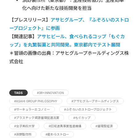
浜野製作所（東京都）：生産技術協力。生産効率
化へ向けた新たな技術開発を担当
【プレスリリース】
アサヒグループ、『ふぞろいのストロ
ープロジェクト』に参画
【関連記事】
アサヒビール、食べられるコップ「もぐカ
ップ」を丸繁製菓と共同開発。東京都内でテスト展開
＊冒頭の画像の出典：アサヒグループホールディングス株
式会社
TAGS
#3R+INNOVATION
#ASAHI GROUP PHILOSOPHY
#アサヒグループホールディングス
#サーキュラーエコノミー
#ふぞろいのストロープロジェクト
#プラスチック資源循環促進法案
#もぐカップ
#女子美術大学
#広域連携事業推進機構
#循環型経済
#浜野製作所
#麦わらストロー