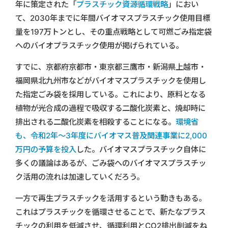
年に策定された「
プラスチック資源循環戦略
」におい
て、2030年までに年間バイオマスプラスチック使用目標
量を197万トンとし、その重点戦略として可燃ごみ指定袋
へのバイオプラスチック使用が掲げられている。
すでに、京都府京都市・東京都三鷹市・新潟県上越市・
福岡県北九州市などがバイオマスプラスチックを使用し
た指定ごみ袋を採用している。これにより、原料となる
植物が光合成の過程で吸収する二酸化炭素と、焼却時に
排出される二酸化炭素を相殺することになる。
環境省
も、令和2年〜3年度にバイオマス普及関連事業に2,000
万円の予算を投入
した。バイオマスプラスチック自体に
多くの議論はあるが、ごみ袋へのバイオマスプラスチッ
ク活用の流れは加速していくだろう。
一方で再生プラスチックを活用するという動きもある。
これはプラスチックを循環させることで、新たなプラス
チックの利用を低減させ、循環利用とCO2排出削減をね