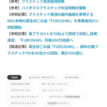
【参考】
プラスチック資源循環戦略
【参考】
バイオマスプラスチック利活用検討業務
【参照記事】
プラスチック資源の国内循環を実現する
99%本物の再生材ごみ袋「FUROSHIKI」を事業者向けに
供給開始
【参照記事】
廃プラ103ｔを76社より回収で前倒し目標
達成、「FUROSHIKI」月産600万枚超へ
【関連記事】
再生材ごみ袋「FUROSHIKI」、原料の廃プ
ラスチック70tを40社から回収、累計100t超に
TAGS
#ETHICAL PRODUCTS
#FUROSHIKI
#SATISFACTORY
#サーキュラーエコノミー
#サステナビリティ
#パートナーシップ
#バイオマスプラスチック
#プラスチック資源循環戦略
#マテリアルリサイクル
#低密度ポリエチレン