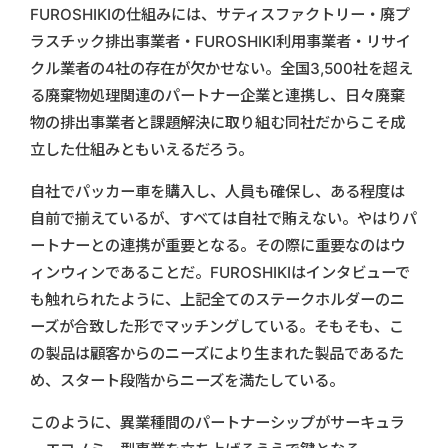
FUROSHIKIの仕組みには、サティスファクトリー・廃プ
ラスチック排出事業者・FUROSHIKI利用事業者・リサイ
クル業者の4社の存在が欠かせない。全国3,500社を超え
る廃棄物処理関連のパートナー企業と連携し、日々廃棄
物の排出事業者と課題解決に取り組む同社だからこそ成
立した仕組みともいえるだろう。
自社でパッカー車を購入し、人員も確保し、ある程度は
自前で揃えているが、すべては自社で賄えない。やはりパ
ートナーとの連携が重要となる。その際に重要なのはウ
ィンウィンであることだ。FUROSHIKIはインタビューで
も触れられたように、上記全てのステークホルダーのニ
ーズが合致した形でマッチングしている。そもそも、こ
の製品は顧客からのニーズにより生まれた製品であるた
め、スタート段階からニーズを満たしている。
このように、異業種間のパートナーシップがサーキュラ