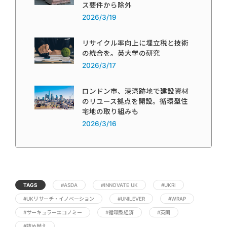
ス要件から除外
2026/3/19
リサイクル率向上に埋立税と技術
の統合を。英大学の研究
2026/3/17
ロンドン市、港湾跡地で建設資材
のリユース拠点を開設。循環型住
宅地の取り組みも
2026/3/16
TAGS
#ASDA
#INNOVATE UK
#UKRI
#UKリサーチ・イノベーション
#UNILEVER
#WRAP
#サーキュラーエコノミー
#循環型経済
#英国
#詰め替え