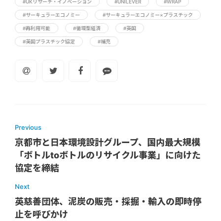
#UKリサーチ・イノベーション
#UNILEVER
#WRAP
#サーキュラーエコノミー
#サーキュラーエコノミー×プラスチック
#再利用可能
#循環型経済
#英国
#英国プラスチック協定
#補充
Previous
京都市と日本環境設計グループ、国内最大規模
「ボトルtoボトルのリサイクル事業」に向けた
協定を締結
Next
英慈善団体、泥炭の販売・採掘・輸入の即時停
止を呼びかけ