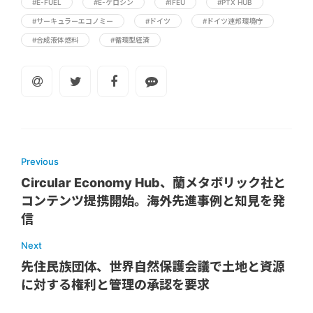
#E-FUEL
#E-ケロシン
#IFEU
#PTX HUB
#サーキュラーエコノミー
#ドイツ
#ドイツ連邦環境庁
#合成液体燃料
#循環型経済
Previous
Circular Economy Hub、蘭メタボリック社と
コンテンツ提携開始。海外先進事例と知見を発
信
Next
先住民族団体、世界自然保護会議で土地と資源
に対する権利と管理の承認を要求