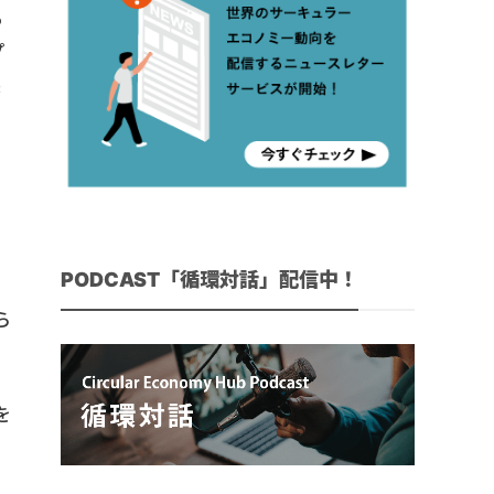
る
プ
製
PODCAST「循環対話」配信中！
ら
を