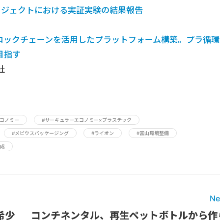
icsプロジェクトにおける実証実験の結果報告
ブロックチェーンを活用したプラットフォーム構築。プラ循環
目指す
社
エコノミー
#サーキュラーエコノミー×プラスチック
#メビウスパッケージング
#ライオン
#富山環境整備
化成
Ne
希少
コンチネンタル、再生ペットボトルから作