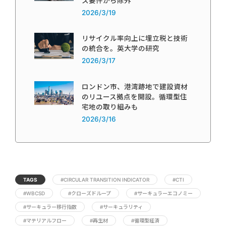
ス要件から除外
2026/3/19
リサイクル率向上に埋立税と技術
の統合を。英大学の研究
2026/3/17
ロンドン市、港湾跡地で建設資材
のリユース拠点を開設。循環型住
宅地の取り組みも
2026/3/16
TAGS
#CIRCULAR TRANSITION INDICATOR
#CTI
#WBCSD
#クローズドループ
#サーキュラーエコノミー
#サーキュラー移行指数
#サーキュラリティ
#マテリアルフロー
#再生材
#循環型経済