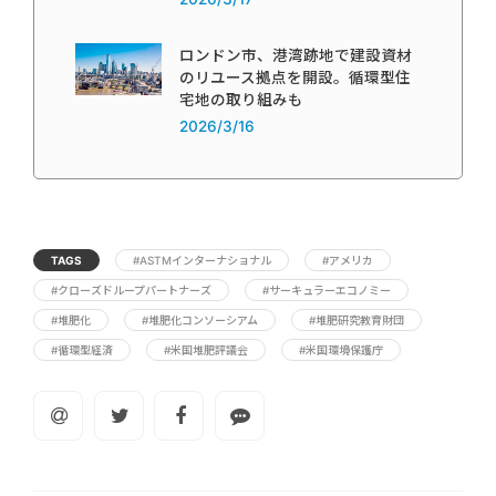
ロンドン市、港湾跡地で建設資材
のリユース拠点を開設。循環型住
宅地の取り組みも
2026/3/16
TAGS
#ASTMインターナショナル
#アメリカ
#クローズドループパートナーズ
#サーキュラーエコノミー
#堆肥化
#堆肥化コンソーシアム
#堆肥研究教育財団
#循環型経済
#米国堆肥評議会
#米国環境保護庁