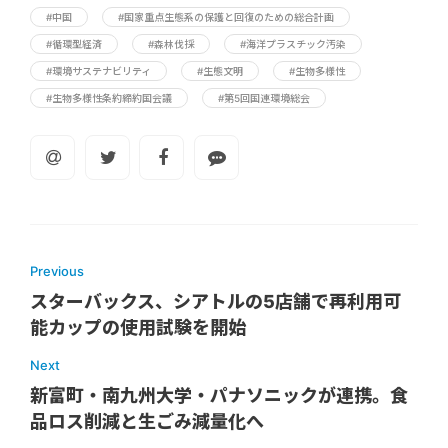
#中国
#国家重点生態系の保護と回復のための総合計画
#循環型経済
#森林伐採
#海洋プラスチック汚染
#環境サステナビリティ
#生態文明
#生物多様性
#生物多様性条約締約国会議
#第5回国連環境総会
Previous
スターバックス、シアトルの5店舗で再利用可
能カップの使用試験を開始
Next
新富町・南九州大学・パナソニックが連携。食
品ロス削減と生ごみ減量化へ