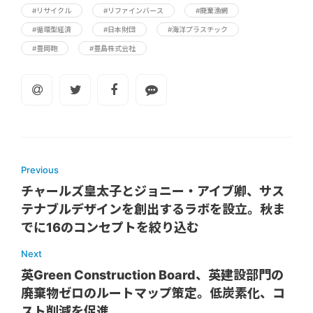
#リサイクル
#リファインバース
#廃棄漁網
#循環型経済
#日本財団
#海洋プラスチック
#豊岡鞄
#豊島株式会社
Previous
チャールズ皇太子とジョニー・アイブ卿、サス
テナブルデザインを創出するラボを設立。秋ま
でに16のコンセプトを絞り込む
Next
英Green Construction Board、英建設部門の
廃棄物ゼロのルートマップ策定。低炭素化、コ
スト削減を促進