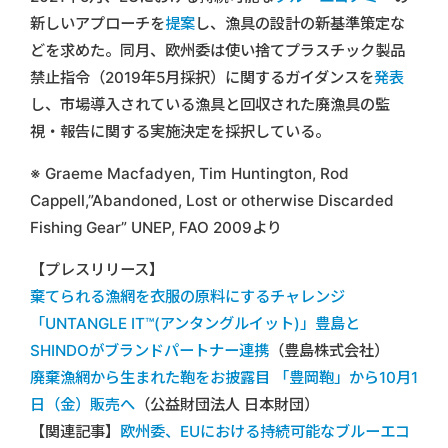
新しいアプローチを
提案
し、漁具の設計の新基準策定な
どを求めた。同月、欧州委は使い捨てプラスチック製品
禁止指令（2019年5月採択）に関するガイダンスを
発表
し、市場導入されている漁具と回収された廃漁具の監
視・報告に関する実施決定を採択している。
※ Graeme Macfadyen, Tim Huntington, Rod
Cappell,”Abandoned, Lost or otherwise Discarded
Fishing Gear” UNEP, FAO 2009より
【プレスリリース】
棄てられる漁網を衣服の原料にするチャレンジ
「UNTANGLE IT™(アンタングルイット)」豊島と
SHINDOがブランドパートナー連携
（豊島株式会社）
廃棄漁網から生まれた鞄をお披露目 「豊岡鞄」から10月1
日（金）販売へ
（公益財団法人 日本財団）
【関連記事】
欧州委、EUにおける持続可能なブルーエコ