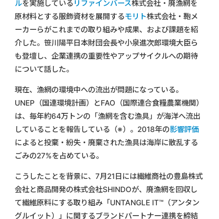
ル
を実施している
リファインバース
株式会社・廃漁網を
原材料とする服飾資材を展開する
モリト
株式会社・鞄メ
ーカーらがこれまでの取り組みや成果、および課題を紹
介した。笹川陽平日本財団会長や小泉進次郎環境大臣ら
も登壇し、企業連携の重要性やアップサイクルへの期待
について話した。
現在、漁網の環境中への流出が問題になっている。
UNEP（国連環境計画）とFAO（国際連合食糧農業機関）
は、毎年約64万トンの「漁網を含む漁具」が海洋へ流出
していることを報告している（※）。2018年の
影響評価
によると投棄・紛失・廃棄された漁具は海岸に散乱する
ごみの27%を占めている。
こうしたことを背景に、7月21日には繊維商社の豊島株式
会社と商品開発の株式会社SHINDOが、廃漁網を回収し
て繊維原料にする取り組み「UNTANGLE IT™（アンタン
グルイット）」に関するブランドパートナー連携を締結