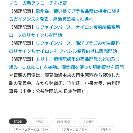
ノミーの新アプローチを提案
【関連記事】
欧州委、使い捨てプラ製品禁止指令に関す
るガイダンスを発表。廃漁具監視も推進へ
【関連記事】
リファインバース、ナイロン製船舶係留用
ロープのリサイクルを開始
【関連記事】
リファインバース、海洋プラごみが主原料
のリサイクルナイロンを アパレル業界向けに販売開始
【関連記事】
モリト、環境配慮型の商品開発などの取り
組み「C.O.R.E.」を始動。廃漁網を使った服飾資材を展開
＊冒頭の画像は、廃棄漁網由来の再生原料から製造した
鞄の発表会。左から鉢嶺氏、笹川氏、小泉大臣、由利理
事長（出典：公益財団法人 日本財団）
TAGS
#FAO
#SHINDO
#UNEP
#サーキュラーエコノミー
#ブルーエコノミー
#モリト