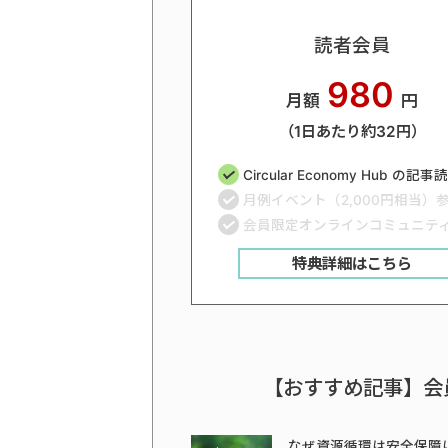
読者会員
980
月額
円
（1日あたり約32円）
Circular Economy Hub の記
月例イベント（2,000円相当）
会員限定オンラインコミュニテ
特典詳細はこちら
【おすすめ記事】会
なぜ資源循環は安全保障