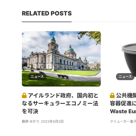
RELATED POSTS
ニュース
ニュース
アイルランド政府、国内初と
公共機
なるサーキュラーエコノミー法
容器促進に
を可決
Waste E
藤原 ゆかり
,
2022年8月3日
クリューガー量