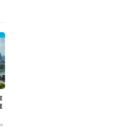
ニュース
ニュース
実
欧州サーキュラースタートア
大成建設、カ
経
ップマップ2026年版発表。
ル・コンクリ
2800社で拡大傾向、重要原材
内初となる1
料やAIに焦点
大臣認定を取
10
クリューガー量子
,
2026年5月19日
Circular Economy Hu
月8日