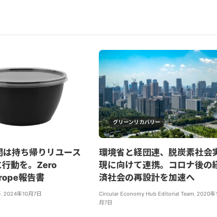
グリーンリカバリー
関は持ち帰りリユース
環境省と経団連、脱炭素社会
行動を。Zero
現に向けて連携。コロナ後の
urope報告書
済社会の再設計を加速へ
子
,
2024年10月7日
Circular Economy Hub Editorial Team
,
2020年
月7日