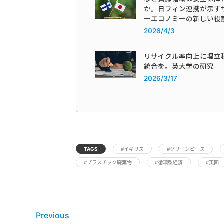
か。日フィン連携が示す
ーエコノミーの新しい役
2026/4/3
リサイクル率向上に埋立
統合を。英大学の研究
2026/3/17
TAGS
#イギリス
#グリーンピース
#プラスチック廃棄物
#循環型経済
#英国
Previous