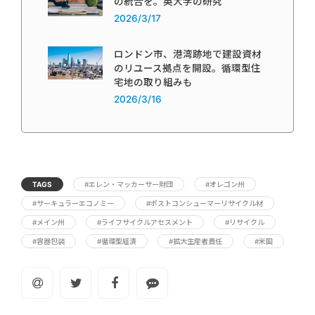
の統合を。英大学の研究
2026/3/17
ロンドン市、港湾跡地で建設資材
のリユース拠点を開設。循環型住
宅地の取り組みも
2026/3/16
TAGS
#エレン・マッカーサー財団
#オレゴン州
#サーキュラーエコノミー
#ポストコンシューマーリサイクル材
#メイン州
#ライフサイクルアセスメント
#リサイクル
#容器包装
#循環型経済
#拡大生産者責任
#米国