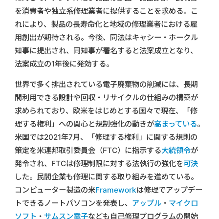
を消費者や独立系修理業者に提供することを求める。こ
れにより、製品の長寿命化と地域の修理業者における雇
用創出が期待される。今後、同法はキャシー・ホークル
知事に提出され、同知事が署名すると法案成立となり、
法案成立の1年後に発効する。
世界で多く排出されている電子廃棄物の削減には、長期
間利用できる設計や回収・リサイクルの仕組みの構築が
求められており、欧米をはじめとする国々で現在、「修
理する権利」への関心と規制強化の動きが
高まっている
。
米国では2021年7月、「修理する権利」に関する規則の
策定を米連邦取引委員会（FTC）に指示する
大統領令
が
発令され、FTCは修理制限に対する法執行の強化を
可決
した。民間企業も修理に関する取り組みを進めている。
コンピューター製造の米
Framework
は修理でアップデー
トできるノートパソコンを発表し、
アップル
・
マイクロ
ソフト
・
サムスン電子
なども自己修理プログラムの開始