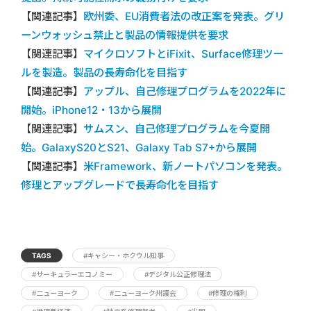
【関連記事】
欧州委、EU消費者法の改正案を発表。グリ
ーンウォッシュ禁止と製品の情報提供を要求
【関連記事】
マイクロソフトとiFixit、Surface修理ツー
ルを製造。製品の長寿命化を目指す
【関連記事】
アップル、自己修理プログラムを2022年に
開始。iPhone12・13から展開
【関連記事】
サムスン、自己修理プログラムを今夏開
始。GalaxyS20とS21、Galaxy Tab S7+から展開
【関連記事】
米Framework、新ノートパソコンを発表。
修理とアップグレードで長寿命化を目指す
TAGS
#キャシー・ホクウル知事
#サーキュラーエコノミー
#デジタル公正修理法
#二ューヨーク
#二ューヨーク州議会
#修理の権利