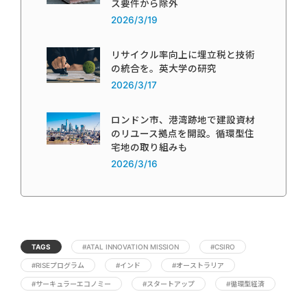
ス要件から除外
2026/3/19
リサイクル率向上に埋立税と技術
の統合を。英大学の研究
2026/3/17
ロンドン市、港湾跡地で建設資材
のリユース拠点を開設。循環型住
宅地の取り組みも
2026/3/16
TAGS
#ATAL INNOVATION MISSION
#CSIRO
#RISEプログラム
#インド
#オーストラリア
#サーキュラーエコノミー
#スタートアップ
#循環型経済