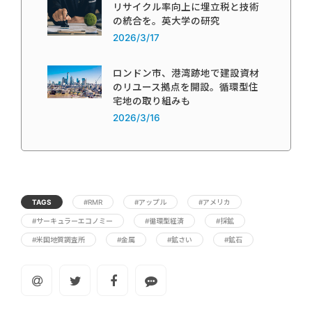
リサイクル率向上に埋立税と技術
の統合を。英大学の研究
2026/3/17
ロンドン市、港湾跡地で建設資材
のリユース拠点を開設。循環型住
宅地の取り組みも
2026/3/16
TAGS
#RMR
#アップル
#アメリカ
#サーキュラーエコノミー
#循環型経済
#採鉱
#米国地質調査所
#金属
#鉱さい
#鉱石