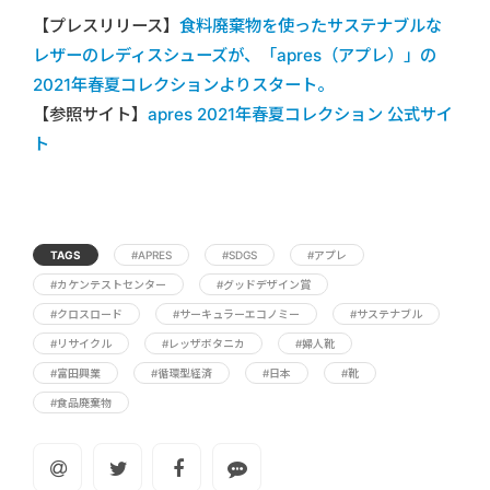
【プレスリリース】
食料廃棄物を使ったサステナブルな
レザーのレディスシューズが、「apres（アプレ）」の
2021年春夏コレクションよりスタート。
【参照サイト】
apres 2021年春夏コレクション 公式サイ
ト
TAGS
#APRES
#SDGS
#アプレ
#カケンテストセンター
#グッドデザイン賞
#クロスロード
#サーキュラーエコノミー
#サステナブル
#リサイクル
#レッザボタニカ
#婦人靴
#富田興業
#循環型経済
#日本
#靴
#食品廃棄物