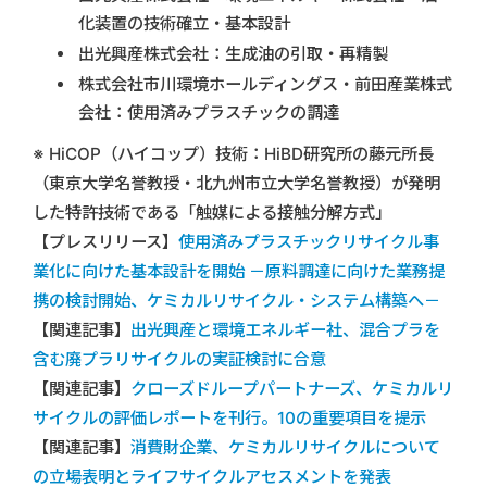
化装置の技術確立・基本設計
出光興産株式会社：生成油の引取・再精製
株式会社市川環境ホールディングス・前田産業株式
会社：使用済みプラスチックの調達
※ HiCOP（ハイコップ）技術：HiBD研究所の藤元所長
（東京大学名誉教授・北九州市立大学名誉教授）が発明
した特許技術である「触媒による接触分解方式」
【プレスリリース】
使用済みプラスチックリサイクル事
業化に向けた基本設計を開始 －原料調達に向けた業務提
携の検討開始、ケミカルリサイクル・システム構築へ－
【関連記事】
出光興産と環境エネルギー社、混合プラを
含む廃プラリサイクルの実証検討に合意
【関連記事】
クローズドループパートナーズ、ケミカルリ
サイクルの評価レポートを刊行。10の重要項目を提示
【関連記事】
消費財企業、ケミカルリサイクルについて
の立場表明とライフサイクルアセスメントを発表