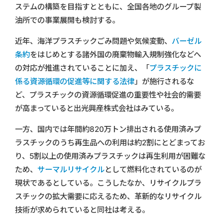
ステムの構築を目指すとともに、全国各地のグループ製
油所での事業展開も検討する。
近年、海洋プラスチックごみ問題や気候変動、
バーゼル
条約
をはじめとする諸外国の廃棄物輸入規制強化などへ
の対応が推進されていることに加え、「
プラスチックに
係る資源循環の促進等に関する法律
」が施行されるな
ど、プラスチックの資源循環促進の重要性や社会的需要
が高まっていると出光興産株式会社はみている。
一方、国内では年間約820万トン排出される使用済みプ
ラスチックのうち再生品への利用は約2割にとどまってお
り、5割以上の使用済みプラスチックは再生利用が困難な
ため、
サーマルリサイクル
として燃料化されているのが
現状であるとしている。こうしたなか、リサイクルプラ
スチックの拡大需要に応えるため、革新的なリサイクル
技術が求められていると同社は考える。