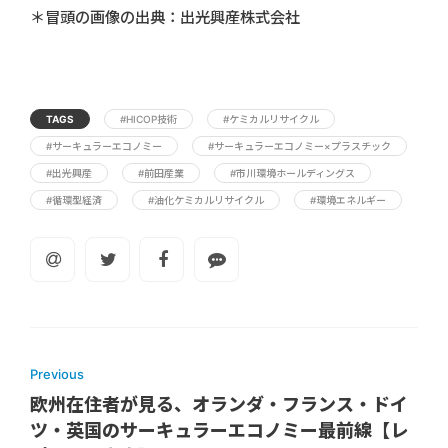
＊冒頭の画像の出典：出光興産株式会社
TAGS
#HICOP技術
#ケミカルリサイクル
#サーキュラーエコノミー
#サーキュラーエコノミー×プラスチック
#出光興産
#前田産業
#市川環境ホールディングス
#循環型経済
#油化ケミカルリサイクル
#環境エネルギー
Previous
欧州在住者が見る、オランダ・フランス・ドイ
ツ・英国のサーキュラーエコノミー最前線【レ