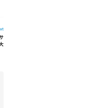
xt
サ
大