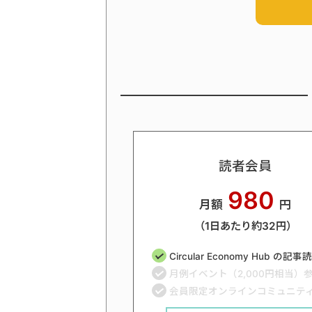
読者会員
980
月額
円
（1日あたり約32円）
Circular Economy Hub の記
月例イベント（2,000円相当）
会員限定オンラインコミュニテ