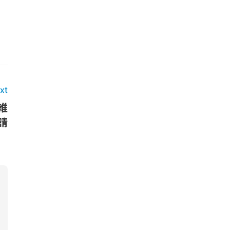
xt
維
請