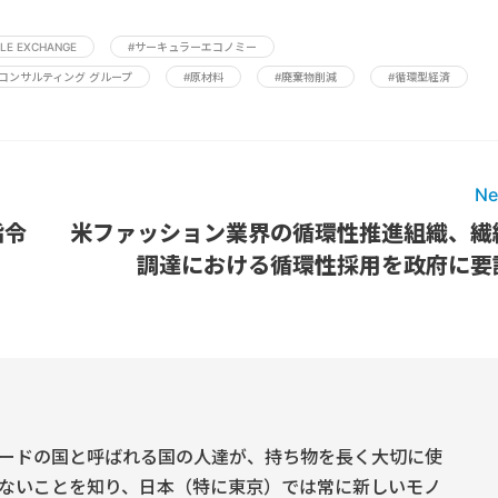
ILE EXCHANGE
#サーキュラーエコノミー
 コンサルティング グループ
#原材料
#廃棄物削減
#循環型経済
Ne
指令
米ファッション業界の循環性推進組織、繊
調達における循環性採用を政府に要
ードの国と呼ばれる国の人達が、持ち物を長く大切に使
ないことを知り、日本（特に東京）では常に新しいモノ