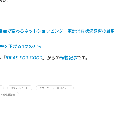
みだ。
染症で変わるネットショッピング－家計消費状況調査の結
品率を下げる4つの方法
る「
IDEAS FOR GOOD
」からの
転載記事
です。
#ウォルマート
#サーキュラーエコノミー
#循環型経済