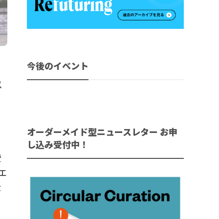
今後のイベント
ッ
以
オーダーメイド型ニュースレター お申
い
し込み受付中！
費
エ
大