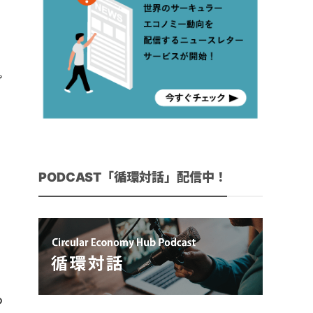
ー
で
プ
く
る
PODCAST「循環対話」配信中！
」
つ