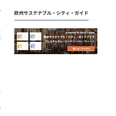
ン
ン
欧州サステナブル・シティ・ガイド
れ
採
る
事
荷
持