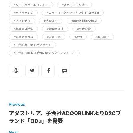
#サーキュラーエコノミー
#ステークホルダー
#デリバティブ
#ニューヨーク・マーカンタイル取引所
#ネットゼロ
#先物取引
#国際民間航空機関
#基準管理団体
#循環型経済
#気候変動
#温室効果ガス
#炭素市場
#現物
#脱炭素化
#自主的カーボンオフセット
#自主的炭素市場拡大に関するタスクフォース
Previous
アダストリア、子会社ADOORLINKよりD2Cブ
ランド「O0u」を発表
Next