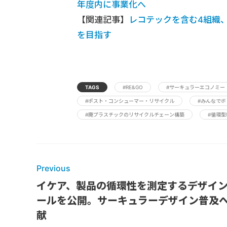
年度内に事業化へ
【関連記事】
レコテックを含む4組織
を目指す
TAGS
#RE&GO
#サーキュラーエコノミー
#ポスト・コンシューマー・リサイクル
#みんなで
#廃プラスチックのリサイクルチェーン構築
#循環型
Previous
イケア、製品の循環性を測定するデザイ
ールを公開。サーキュラーデザイン普及
献