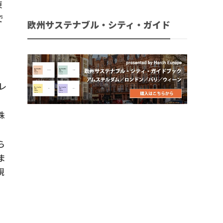
東
で
欧州サステナブル・シティ・ガイド
レ
株
ら
ま
現
、