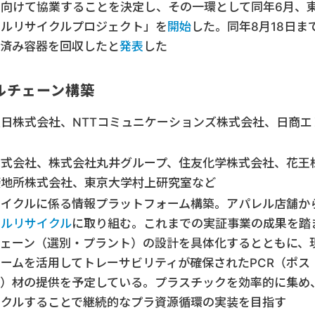
向けて協業することを決定し、その一環として同年6月、
トルリサイクルプロジェクト」を
開始
した。同年8月18日ま
使用済み容器を回収したと
発表
した
ルチェーン構築
日株式会社、NTTコミュニケーションズ株式会社、日商エ
株式会社、株式会社丸井グループ、住友化学株式会社、花王
菱地所株式会社、東京大学村上研究室など
サイクルに係る情報プラットフォーム構築。アパレル店舗か
アルリサイクル
に取り組む。これまでの実証事業の成果を踏
ェーン（選別・プラント）の設計を具体化するとともに、
ームを活用してトレーサビリティが確保されたPCR（ポス
ル）材の提供を予定している。プラスチックを効率的に集め
イクルすることで継続的なプラ資源循環の実装を目指す