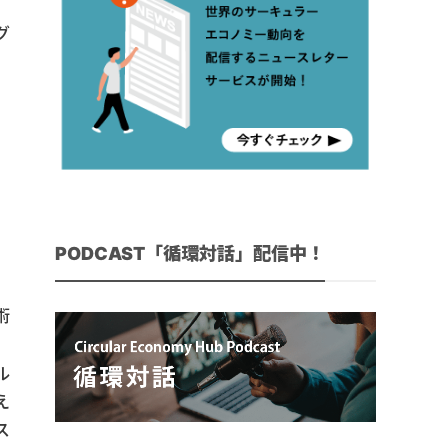
グ
PODCAST「循環対話」配信中！
術
ル
え
ス