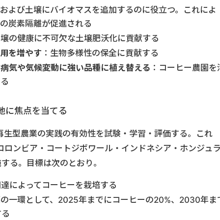
および土壌にバイオマスを追加するのに役立つ。これによ
壌の炭素隔離が促進される
土壌の健康に不可欠な土壌肥沃化に貢献する
用を増やす
：生物多様性の保全に貢献する
、病気や気候変動に強い品種に植え替える
：コーヒー農園を
せる
地に焦点を当てる
再生型農業の実践の有効性を試験・学習・評価する。これ
コロンビア・コートジボワール・インドネシア・ホンジュ
施する。目標は次のとおり。
る調達によってコーヒーを栽培する
一環として、2025年までにコーヒーの20%、2030年ま
する