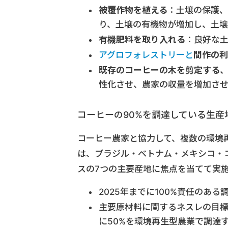
被覆作物を植える
：土壌の保護、
り、土壌の有機物が増加し、土
有機肥料を取り入れる
：良好な
アグロフォレストリーと
間作の利
既存のコーヒーの木を剪定する
性化させ、農家の収量を増加さ
コーヒーの90%を調達している生産
コーヒー農家と協力して、複数の環境
は、ブラジル・ベトナム・メキシコ・
スの7つの主要産地に焦点を当てて実
2025年までに100%責任のあ
主要原材料に関するネスレの目標の
に50%を環境再生型農業で調達