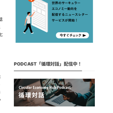
活
ヒ
と
PODCAST「循環対話」配信中！
た
し
農
も