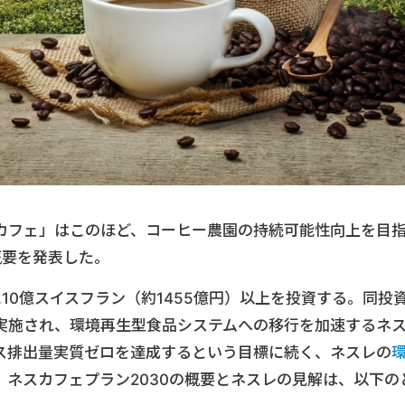
カフェ」はこのほど、コーヒー農園の持続可能性向上を目
概要を発表した。
に10億スイスフラン（約1455億円）以上を投資する。同投
実施され、環境再生型食品システムへの移行を加速するネ
ス排出量実質ゼロを達成するという目標に続く、ネスレの
。ネスカフェプラン2030の概要とネスレの見解は、以下の