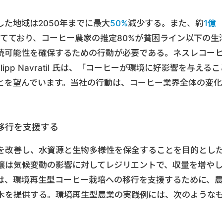
た地域は2050年までに最大
50%
減少する。また、約
1億
てており、コーヒー農家の推定80%が貧困ライン以下の生
続可能性を確保するための行動が必要である。ネスレコー
pp Navratil 氏は、「コーヒーが環境に好影響を与えるこ
とを望んでいます。当社の行動は、コーヒー業界全体の変化
。
移行を支援する
を改善し、水資源と生物多様性を保全することを目的とし
壌は気候変動の影響に対してレジリエントで、収量を増や
は、環境再生型コーヒー栽培への移行を支援するために、
木を提供する。環境再生型農業の実践例には、次のような