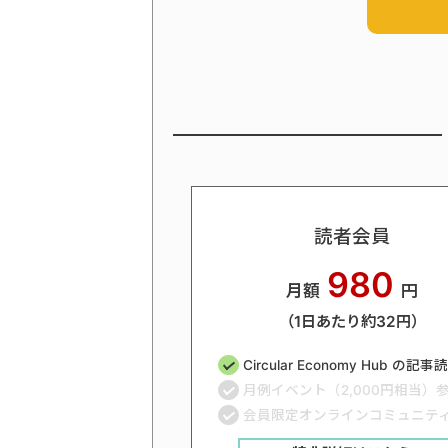
読者会員
980
月額
円
（1日あたり約32円）
Circular Economy Hub の記
月例イベント（2,000円相当）
会員限定オンラインコミュニテ