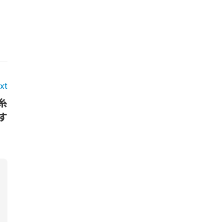
xt
糸
す