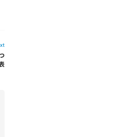
xt
つ
表