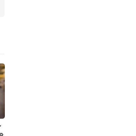
ニュース
ニュース
イ
次世代モビリティにおけるブ
エイブリィ・
投
ロックチェーン技術の国際標準
Future La