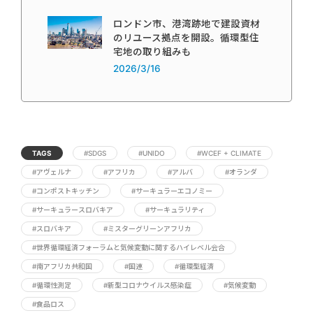
ロンドン市、港湾跡地で建設資材
のリユース拠点を開設。循環型住
宅地の取り組みも
2026/3/16
TAGS
#SDGS
#UNIDO
#WCEF + CLIMATE
#アヴェルナ
#アフリカ
#アルバ
#オランダ
#コンポストキッチン
#サーキュラーエコノミー
#サーキュラースロバキア
#サーキュラリティ
#スロバキア
#ミスターグリーンアフリカ
#世界循環経済フォーラムと気候変動に関するハイレベル会合
#南アフリカ共和国
#国連
#循環型経済
#循環性測定
#新型コロナウイルス感染症
#気候変動
#食品ロス