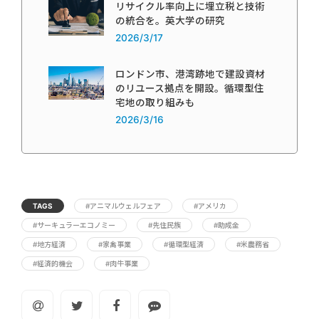
リサイクル率向上に埋立税と技術
の統合を。英大学の研究
2026/3/17
ロンドン市、港湾跡地で建設資材
のリユース拠点を開設。循環型住
宅地の取り組みも
2026/3/16
TAGS
#アニマルウェルフェア
#アメリカ
#サーキュラーエコノミー
#先住民族
#助成金
#地方経済
#家禽事業
#循環型経済
#米農務省
#経済的機会
#肉牛事業