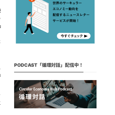
説
の
」
よ
PODCAST「循環対話」配信中！
い
が
け
工