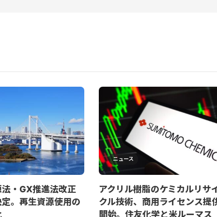
ニュース
源法・GX推進法改正
アクリル樹脂のケミカルリサ
決定。再生資源使用の
クル技術、商用ライセンス提
化
開始。住友化学と米ルーマス