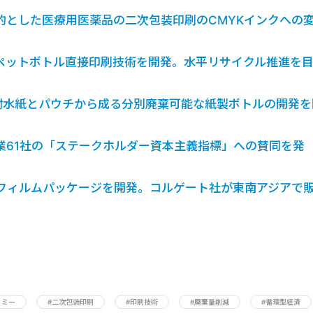
的とした医療用医薬品の二次包装印刷のCMYKインクへの
ペットボトル直接印刷技術を開発。水平リサイクル推進を
耐水紙とパウチから成る分別廃棄可能な紙製ボトルの開発を
業61社の「ステークホルダー資本主義指標」への賛同を発
フィルムパッケージを開発。コルゲート社が東南アジアで
ノミー
#二次包装印刷
#印刷技術
#廃棄量削減
#循環型経済