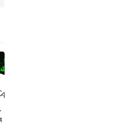
ニュース
ニュース
イ
ブラジル、国家循環経済戦略
旭化成、デジ
供
を策定。計画策定に向けたフォ
ーム構築プロ
ーラムも設立
の結果を発表