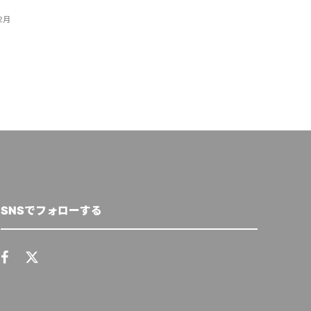
2月
クリューガー量子
,
2024年7月3日
クリューガー量子
,
20
SNSでフォローする