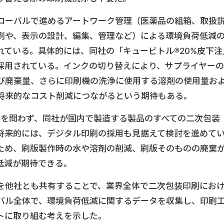
ローバルで進めるアートワーク管理（医薬品の組箱、取扱
刷や、表示の設計、編集、管理など）による環境負荷低減
れている。具体的には、同社の「キュービトル®20%皮下注
が採用されている。インクの切り替えにより、サプライヤーの
び廃棄量、さらに印刷機の洗浄に使用する溶剤の使用量お
将来的なコスト削減につながるという期待もある。
品を問わず、同社が国内で製造する製品のすべての二次包装
。将来的には、デジタル印刷の採用も見据えて検討を進めて
ため、刷版製作時の水や溶剤の削減、刷版そのものの廃棄
低減が期待できる。
を他社とも共有することで、業界全体で二次包装印刷にお
バル全体で、環境負荷低減に関するデータを収集し、印刷
トに取り組む考えを示した。