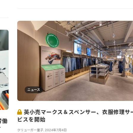
ニュース
英小売マークス＆スペンサー、衣服修理サ
ビスを開始
労働
け
クリューガー量子
,
2024年7月4日