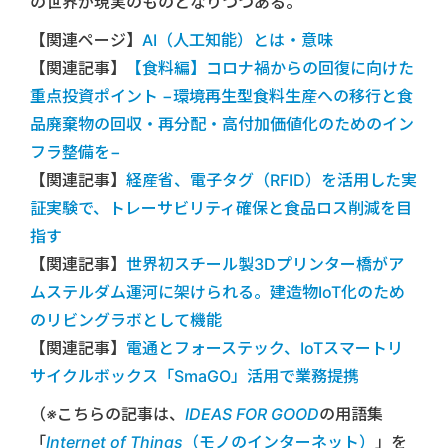
の世界が現実のものとなりつつある。
【関連ページ】
AI（人工知能）とは・意味
【関連記事】
【食料編】コロナ禍からの回復に向けた
重点投資ポイント −環境再生型食料生産への移行と食
品廃棄物の回収・再分配・高付加価値化のためのイン
フラ整備を−
【関連記事】
経産省、電子タグ（RFID）を活用した実
証実験で、トレーサビリティ確保と食品ロス削減を目
指す
【関連記事】
世界初スチール製3Dプリンター橋がア
ムステルダム運河に架けられる。建造物IoT化のため
のリビングラボとして機能
【関連記事】
電通とフォーステック、IoTスマートリ
サイクルボックス「SmaGO」活用で業務提携
（※こちらの記事は、
IDEAS FOR GOOD
の用語集
「
Internet of Things（モノのインターネット）
」を